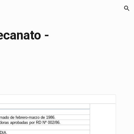
ion
ecanato -